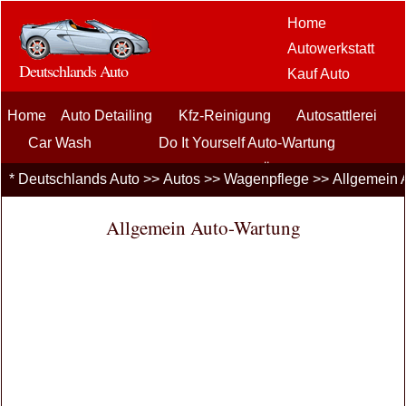
Home
Autowerkstatt
Deutschlands Auto
Kauf Auto
Car Aftermarket
Home
Auto Detailing
Kfz-Reinigung
Optionen
Autosattlerei
Auto-
Car Wash
Do It Yourself Auto-Wartung
Enthusiasten
Allgemein Auto-Wartung
Ölwechsel
*
Deutschlands Auto
>>
Autos
>>
Wagenpflege
>>
Allgemein 
Kfz-
Professionelle Auto-Wartung
Reifenwartung
Tune Ups
Versicherung
Allgemein Auto-Wartung
Car Loans
Finanzierung
Wagenpflege
PKW LKW
autos
Fahrsicherheit
Brennstoffe
Verkauf Autos