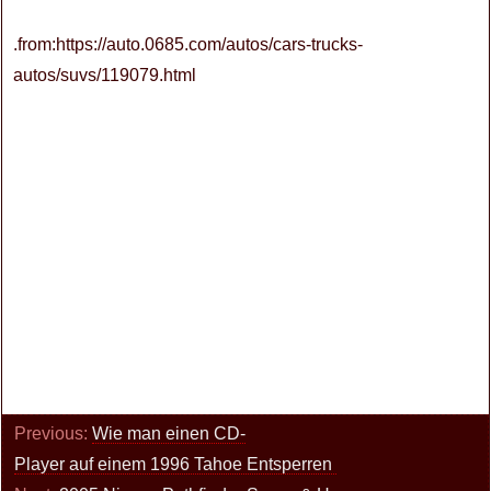
.from:https://auto.0685.com/autos/cars-trucks-
autos/suvs/119079.html
Previous:
Wie man einen CD-
Player auf einem 1996 Tahoe Entsperren