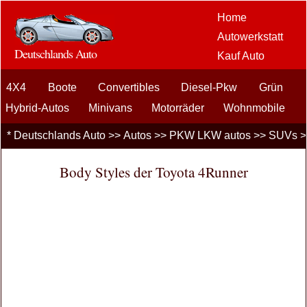
Home
Autowerkstatt
Deutschlands Auto
Kauf Auto
Car Aftermarket
4X4
Boote
Convertibles
Diesel-Pkw
Optionen
Grün
Auto-
Hybrid-Autos
Minivans
Motorräder
Wohnmobile
Enthusiasten
Andere Autos
Wohnmobile
Recreational Vehicles
*
Deutschlands Auto
>>
Autos
>>
PKW LKW autos
>>
SUVs
>
Kfz-
SUVs
Scooters
Limousinen
Sports Cars
Kombis
Versicherung
Body Styles der Toyota 4Runner
LKW
Vespas
Car Loans
Finanzierung
Wagenpflege
PKW LKW
autos
Fahrsicherheit
Brennstoffe
Verkauf Autos