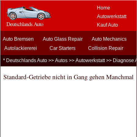
Home
Autowerkstatt
Deutschlands Auto
Kauf Auto
Car Aftermarket
Auto Bremsen
Auto Glass Repair
Auto Mechanics
Optionen
Auto-
Autolackiererei
Car Starters
Collision Repair
Enthusiasten
Diagnose Auto Probleme
Do It Yourself Autowerkstatt
*
Deutschlands Auto
>>
Autos
>>
Autowerkstatt
>>
Diagnose 
Kfz-
Motorkühlung
Auspuffanlagen
Flat-Reifen
Versicherung
Standard-Getriebe nicht in Gang gehen Manchmal
Allgemeine Autowerkstatt
Schalldämpfer
Car Loans
Finanzierung
Reifenverschleiß Trä
Wagenpflege
PKW LKW
autos
Fahrsicherheit
Brennstoffe
Verkauf Autos