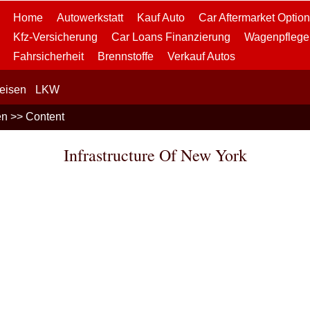
Home
Autowerkstatt
Kauf Auto
Car Aftermarket Optio
Kfz-Versicherung
Car Loans Finanzierung
Wagenpflege
Fahrsicherheit
Brennstoffe
Verkauf Autos
reisen
LKW
en
>> Content
Infrastructure Of New York