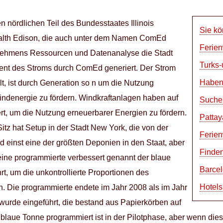
 nördlichen Teil des Bundesstaates Illinois
Sie kö
alth Edison, die auch unter dem Namen ComEd
Ferien
nehmens Ressourcen und Datenanalyse die Stadt
Turks-
zent des Stroms durch ComEd generiert. Der Strom
Haben 
lt, ist durch Generation so n um die Nutzung
indenergie zu fördern. Windkraftanlagen haben auf
Suchen
t, um die Nutzung erneuerbarer Energien zu fördern.
Pattay
tz hat Setup in der Stadt New York, die von der
Ferie
d einst eine der größten Deponien in den Staat, aber
Finden
5 eine programmierte verbessert genannt der blaue
Barcel
t, um die unkontrollierte Proportionen des
Hotel
rn. Die programmierte endete im Jahr 2008 als im Jahr
urde eingeführt, die bestand aus Papierkörben auf
 blaue Tonne programmiert ist in der Pilotphase, aber wenn dies