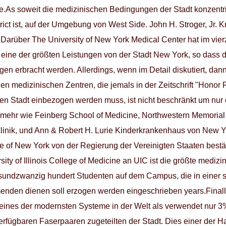
e.As soweit die medizinischen Bedingungen der Stadt konzentr
strict ist, auf der Umgebung von West Side. John H. Stroger, Jr.
 Darüber The University of New York Medical Center hat im vi
 eine der größten Leistungen von der Stadt New York, so dass
en erbracht werden. Allerdings, wenn im Detail diskutiert, dan
igen medizinischen Zentren, die jemals in der Zeitschrift "Honor
n Stadt einbezogen werden muss, ist nicht beschränkt um nur
l mehr wie Feinberg School of Medicine, Northwestern Memorial Ho
linik, und Ann & Robert H. Lurie Kinderkrankenhaus von New 
ute of New York von der Regierung der Vereinigten Staaten bestä
ty of Illinois College of Medicine an UIC ist die größte medizin
chsundzwanzig hundert Studenten auf dem Campus, die in einer s
menden dienen soll erzogen werden eingeschrieben years.Finall
eines der modernsten Systeme in der Welt als verwendet nur 3
rfügbaren Faserpaaren zugeteilten der Stadt. Dies einer der H